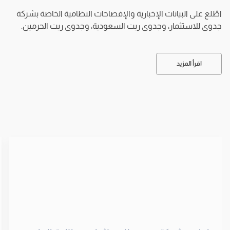
اطّلع على البيانات الإخبارية والإفصاحات النظامية الخاصة بشركة
جدوى للاستثمار، وجدوى ريت السعودية، وجدوى ريت الحرمين.
اقرأ المزيد
إعلان شركة جدوى للاستثمار عن إتاحة البيان
ربع السنوي لصندوق جدوى للمرابحة بالريال
السعودي - الفئة ب للفترة المنتهية في