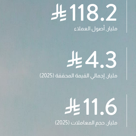
118.2
مليار, أصول العملاء
4.3
مليار, إجمالي القيمة المحققة (2025)
11.6
مليار, حجم المعاملات (2025)