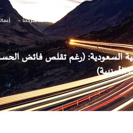
شركتنا
أعمالن
عربية السعودية: (رغم تقلص فائض الحس
 الأجنبية)