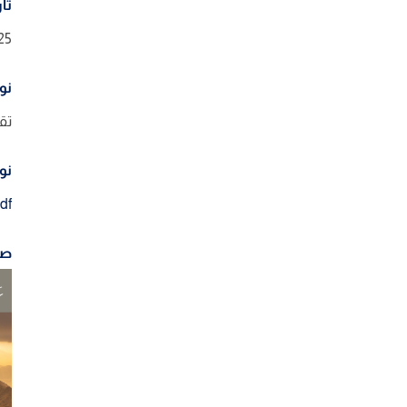
تار
25
نوع
تق
نوع
df
صو