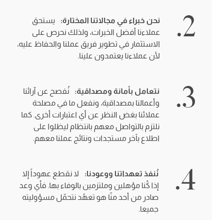
2.
نحن خبراء في مجالاتنا المختارة:
يستحق
عملاءنا أفضل الخبرات، ولذلك نحرص على
الاستثمار في تطوير فريق عملنا والحفاظ عليه،
لأن عملاءنا يعتمدون علينا.
3.
نتعامل بأمانة ومصداقية:
نُفصح عن آرائنا
وأعمالنا بمصداقية، ونفعل ما في مصلحة
عملائنا بغض النظر عن أي اعتبارات أخرى. كما
نلتزم بالتواصل معهم بانتظام ليظلوا على
اطلاع بآخر مستجدات ونتائج عملنا معهم.
4.
نُنفذ تعهداتنا ووعودنا:
لا نقطع عهوداً إلا
إذا كُنا مؤهلين وملتزمين بالوفاء بها. فأي وعد
صادر من أحد منّا هو تعهُد نتحمّل مسؤوليته
جميعا.