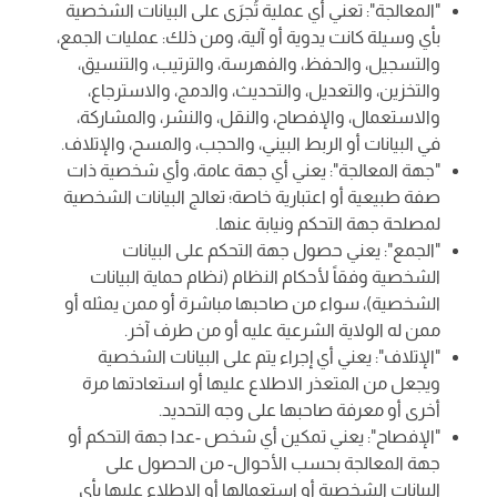
"المعالجة": تعني أي عملية تُجرَى على البيانات الشخصية
بأي وسيلة كانت يدوية أو آلية، ومن ذلك: عمليات الجمع،
والتسجيل، والحفظ، والفهرسة، والترتيب، والتنسيق،
والتخزين، والتعديل، والتحديث، والدمج، والاسترجاع،
والاستعمال، والإفصاح، والنقل، والنشر، والمشاركة،
في البيانات أو الربط البيني، والحجب، والمسح، والإتلاف.
"جهة المعالجة": يعني أي جهة عامة، وأي شخصية ذات
صفة طبيعية أو اعتبارية خاصة؛ تعالج البيانات الشخصية
لمصلحة جهة التحكم ونيابة عنها.
"الجمع": يعني حصول جهة التحكم على البيانات
الشخصية وفقاً لأحكام النظام (نظام حماية البيانات
الشخصية)، سواء من صاحبها مباشرة أو ممن يمثله أو
ممن له الولاية الشرعية عليه أو من طرف آخر.
"الإتلاف": يعني أي إجراء يتم على البيانات الشخصية
ويجعل من المتعذر الاطلاع عليها أو استعادتها مرة
أخرى أو معرفة صاحبها على وجه التحديد.
"الإفصاح": يعني تمكين أي شخص -عدا جهة التحكم أو
جهة المعالجة بحسب الأحوال- من الحصول على
البيانات الشخصية أو استعمالها أو الاطلاع عليها بأي