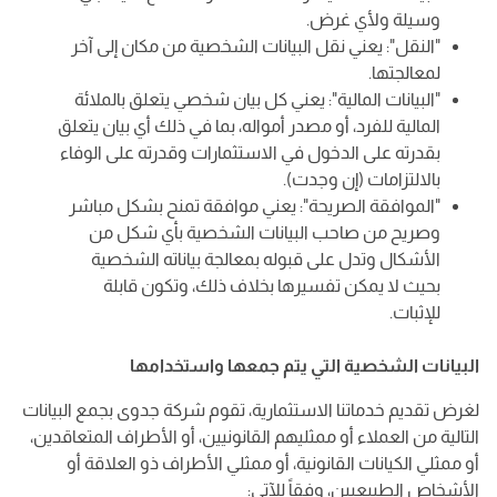
وسيلة ولأي غرض.
"النقل": يعني نقل البيانات الشخصية من مكان إلى آخر
لمعالجتها.
"البيانات المالية": يعني كل بيان شخصي يتعلق بالملائة
المالية للفرد، أو مصدر أمواله، بما في ذلك أي بيان يتعلق
بقدرته على الدخول في الاستثمارات وقدرته على الوفاء
بالالتزامات (إن وجدت).
"الموافقة الصريحة": يعني موافقة تمنح بشكل مباشر
وصريح من صاحب البيانات الشخصية بأي شكل من
الأشكال وتدل على قبوله بمعالجة بياناته الشخصية
بحيث لا يمكن تفسيرها بخلاف ذلك، وتكون قابلة
للإثبات.
البيانات الشخصية التي يتم جمعها واستخدامها
لغرض تقديم خدماتنا الاستثمارية، تقوم شركة جدوى بجمع البيانات
التالية من العملاء أو ممثليهم القانونيين، أو الأطراف المتعاقدين،
أو ممثلي الكيانات القانونية، أو ممثلي الأطراف ذو العلاقة أو
الأشخاص الطبيعيين، وفقاً للآتي: