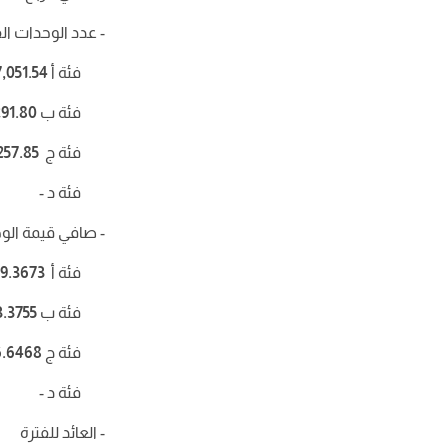
- عدد الوحدات الق
فئة أ
7,051.54
فئة ب
291.80
فئة ج
257.85
فئة د -
- صافي قيمة الو
فئة أ
59.3673
فئة ب
3.3755
فئة ج
6.6468
فئة د -
- العائد للفترة