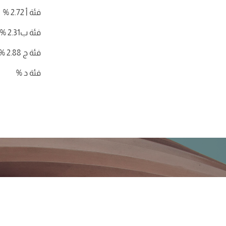
فئة أ
2.72 %
فئة ب
2.31 %
فئة ج
2.88 %
فئة د
%
اتصل بفريقنا
للمزيد من المعلومات أو للحصول على تعقيب إعلامي، يرجى مراسلتنا عب