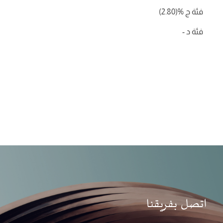
فئة ج
%
(2.80)
فئة د -
اتصل بفريقنا