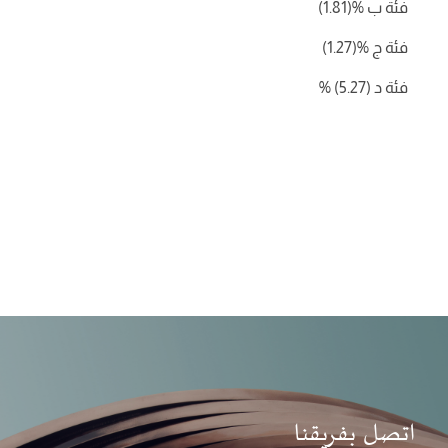
فئة ب
%
(1.81)
فئة ج
%
(1.27)
فئة د
(5.27) %
اتصل بفريقنا