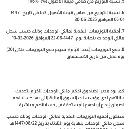
5. نسبة
التوزيع
من
صافي
قيمة
الأصول
(%)
: %1.66
6. نسبة
التوزيع
من
صافي
قيمة
الأصول
كما
في
تاريخ:
1447-
01-05
الموافق
2025-06-30
7. أحقية
التوزيعات
النقدية
لمالكي
الوحدات
وذلك
حسب
سجل
مالكي
الوحدات
بنهاية
يوم:
1447-08-22
الموافق
2026-02-10
8. دفع
التوزيعات
(
عدد
الأيام
)
: سيتم
دفع
التوزيعات
خلال
(20)
يوم
عمل
من
تاريخ
الاستحقاق
كما يود مدير الصندوق تذكير مالكي الوحدات الكرام بتحديث
بياناتهم لدى مؤسسات السوق المالية التي بها حساباتهم
لضمان إيداع أرباحهم المستحقة في حساباتهم مباشرة
.
ستكون أحقية التوزيعات النقدية لمالكي الوحدات وذلك حسب
سجل مالكي الوحدات بنهاية يوم الثلاثاء بتاريخ 1447/08/22هـ