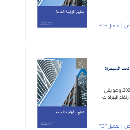
ض
تحميلPDF
سجلت ميزانية الحكومة المركزية عجزاً بنحو 34,5 مليار ريال في الربع الثاني 2025، وهو يقل
ريال، وذلك بفضل ارتفاع الإيرادات
ض
تحميلPDF