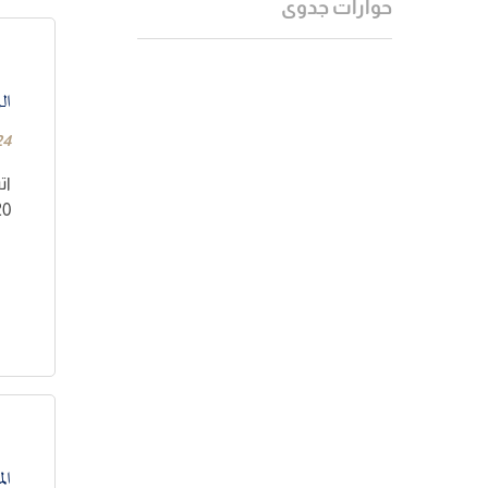
حوارات جدوى
الربع الأول 2026 
24
20%، على أساس سنوي، وتراجع الإير
الم