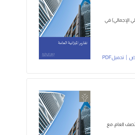
ار ريال (5,3% من الناتج المحلي الإجمالي) في
ض
تحميلPDF
للميزانية للعام المالي 2026 وتقرير منتصف العام، مع